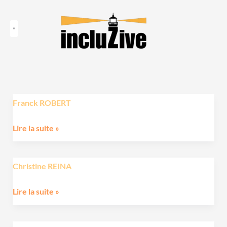
Aller
au
contenu
Qui suis-je ?
Le Haut Potentiel
Le blog
Franck ROBERT
Lire la suite »
Christine REINA
Lire la suite »