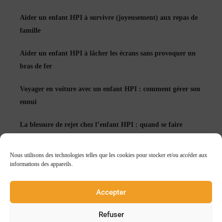
Aider un enfant HPI à survivre (joyeusement) aux repas de
famille
Aider un enfant HPI à lâcher les écrans sans provoquer un
bras de fer
Voyager en voiture avec un enfant HPI : comment gérer son
ennui
La blessure de rejet chez l’enfant HPI : quand se faire
accepter devient un réflexe
Nous utilisons des technologies telles que les cookies pour stocker et/ou accéder aux
Échec et enfant HPI : apprendre à rater peut tout changer
informations des appareils.
Accepter
Refuser
© incluZive by Talented Formation 2026 - Tous droits réservés -