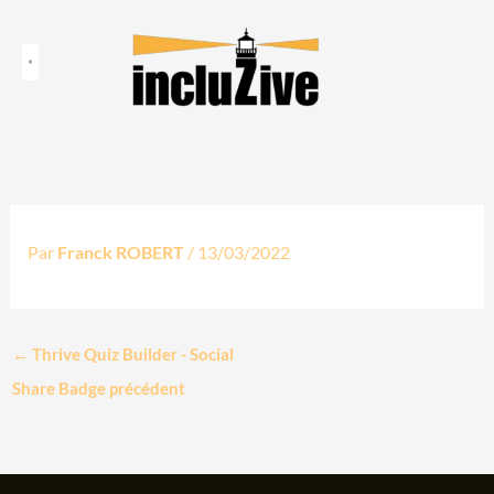
Aller
au
contenu
Qui suis-je ?
Le Haut Potentiel
Le blog
Par
Franck ROBERT
/
13/03/2022
←
Thrive Quiz Builder - Social
Share Badge précédent