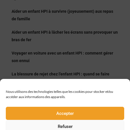
Aider un enfant HPI à survivre (joyeusement) aux repas
de famille
Aider un enfant HPI à lâcher les écrans sans provoquer un
bras de fer
Voyager en voiture avec un enfant HPI : comment gérer
son ennui
La blessure de rejet chez l’enfant HPI : quand se faire
accepter devient un réflexe
Nous utilisons des technologies telles que les cookies pour stocker et/ou
Échec et enfant HPI : apprendre à rater peut tout changer
accéder aux informations des appareils.
Accepter
Refuser
© incluZive by Talented Formation 2026 - Tous droits