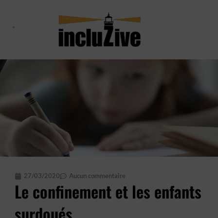
Aller
au
contenu
Qui suis-je ?
Le Haut Potentiel
Le blog
27/03/2020
Aucun commentaire
Le confinement et les enfants
surdoués