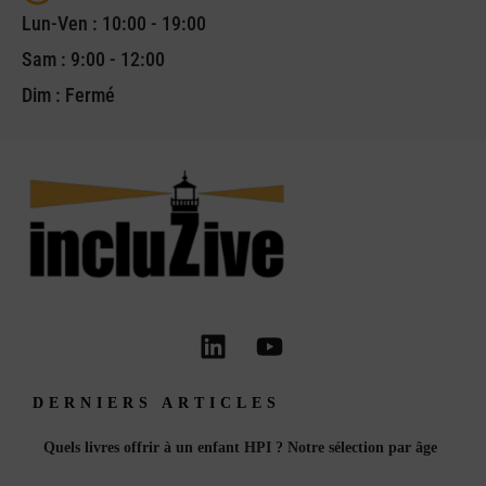
Lun-Ven : 10:00 - 19:00
Sam : 9:00 - 12:00
Dim : Fermé
L
Y
i
o
n
u
DERNIERS ARTICLES
k
t
e
u
Quels livres offrir à un enfant HPI ? Notre sélection par âge
d
b