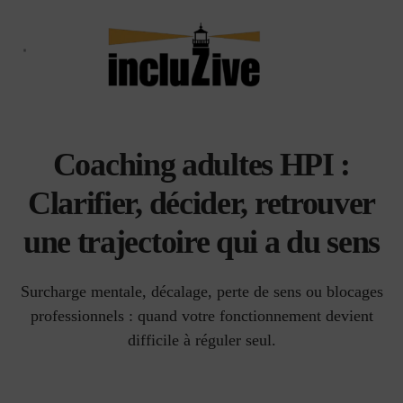
Aller
au
contenu
Qui suis-je ?
Le Haut Potentiel
Le blog
Coaching adultes HPI :
Clarifier, décider, retrouver
une trajectoire qui a du sens
Surcharge mentale, décalage, perte de sens ou blocages
professionnels : quand votre fonctionnement devient
difficile à réguler seul.