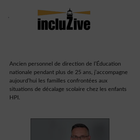
Aller
au
contenu
Qui suis-je ?
Le Haut Potentiel
Le blog
Ancien personnel de direction de l’Éducation
nationale pendant plus de 25 ans, j’accompagne
aujourd’hui les familles confrontées aux
situations de décalage scolaire chez les enfants
HPI.