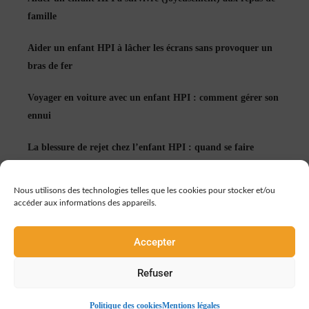
famille
Aider un enfant HPI à lâcher les écrans sans provoquer un
bras de fer
Voyager en voiture avec un enfant HPI : comment gérer son
ennui
La blessure de rejet chez l’enfant HPI : quand se faire
accepter devient un réflexe
Nous utilisons des technologies telles que les cookies pour stocker et/ou
Échec et enfant HPI : apprendre à rater peut tout changer
accéder aux informations des appareils.
Accepter
Refuser
© incluZive by Talented Formation 2026 - Tous droits
Mentions légales
Code de déontologie
CGV
réservés -
-
-
Politique des cookies
Mentions légales