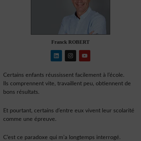
Franck ROBERT
L
I
Y
i
n
o
n
s
u
k
t
t
e
a
u
Certains enfants réussissent facilement à l’école.
d
g
b
Ils comprennent vite, travaillent peu, obtiennent de
i
r
e
n
a
bons résultats.
m
Et pourtant, certains d’entre eux vivent leur scolarité
comme une épreuve.
C’est ce paradoxe qui m’a longtemps interrogé.