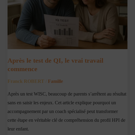
QI,
le
vrai
travail
commence
Après le test de QI, le vrai travail
commence
Franck ROBERT
/
Famille
Après un test WISC, beaucoup de parents s’arrêtent au résultat
sans en saisir les enjeux. Cet article explique pourquoi un
accompagnement par un coach spécialisé peut transformer
cette étape en véritable clé de compréhension du profil HPI de
leur enfant.