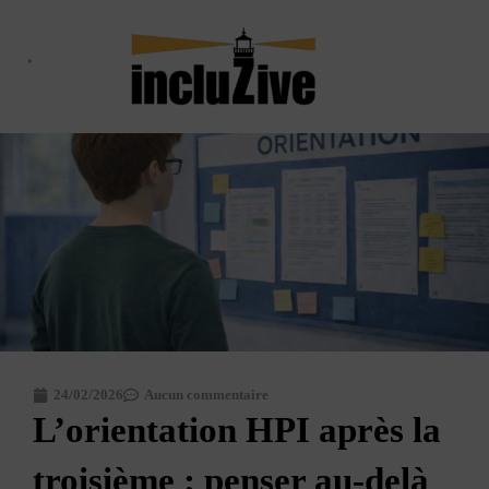
Aller
au
contenu
Qui suis-je ?
Le Haut Potentiel
Le blog
24/02/2026
Aucun commentaire
L’orientation HPI après la
troisième : penser au-delà