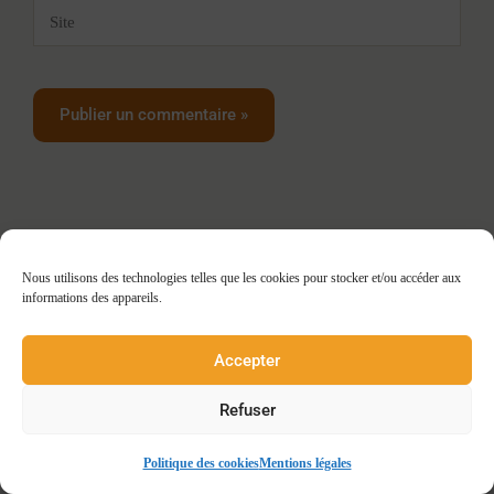
Site
Nous utilisons des technologies telles que les cookies pour stocker et/ou accéder aux
Vous cherchez des experts pour répondre à vos
informations des appareils.
préoccupations ?
Accepter
découvrez nos services
Refuser
Politique des cookies
Mentions légales