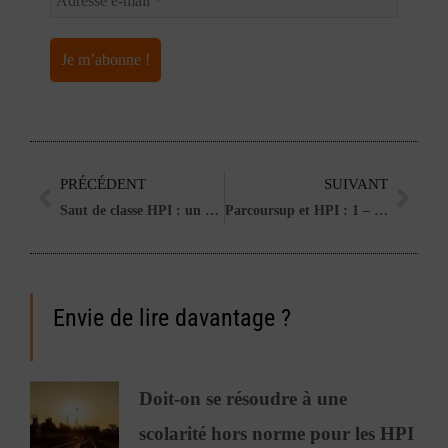
PRÉCÉDENT
SUIVANT
Précédent
Suiv
Saut de classe HPI : un outil pédagogique exigeant
Parcoursup et HPI : 1 – comprendre pour mieux choisir
Envie de lire davantage ?
Doit-on se résoudre à une
scolarité hors norme pour les HPI