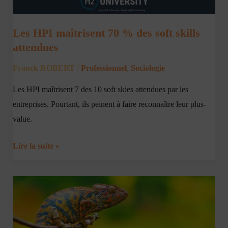
Les HPI maîtrisent 70 % des soft skills
attendues
Franck ROBERT
/
Professionnel
,
Sociologie
Les HPI maîtrisent 7 des 10 soft skies attendues par les
entreprises. Pourtant, ils peinent à faire reconnaître leur plus-
value.
Lire la suite »
Pour
un
HPI,
l’adaptation