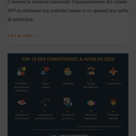
Comment le mentorat transcende l’épanouissement des enfants
HPI en sublimant leur potentiel unique et en apaisant leur quête
de perfection.
Lire la suite »
Les
HPI
maîtrisent
70
%
des
soft
skills
attendues