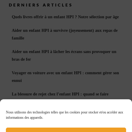
DERNIERS ARTICLES
Quels livres offrir à un enfant HPI ? Notre sélection par âge
Aider un enfant HPI à survivre (joyeusement) aux repas de
famille
Aider un enfant HPI à lâcher les écrans sans provoquer un
bras de fer
Voyager en voiture avec un enfant HPI : comment gérer son
ennui
La blessure de rejet chez l’enfant HPI : quand se faire
accepter devient un réflexe
Nous utilisons des technologies telles que les cookies pour stocker et/ou accéder aux
Échec et enfant HPI : apprendre à rater peut tout changer
informations des appareils.