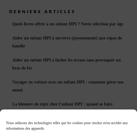
DERNIERS ARTICLES
Quels livres offrir à un enfant HPI ? Notre sélection par âge
Aider un enfant HPI à survivre (joyeusement) aux repas de
famille
Aider un enfant HPI à lâcher les écrans sans provoquer un
bras de fer
Voyager en voiture avec un enfant HPI : comment gérer son
ennui
La blessure de rejet chez l’enfant HPI : quand se faire
accepter devient un réflexe
Nous utilisons des technologies telles que les cookies pour stocker et/ou accéder aux
Échec et enfant HPI : apprendre à rater peut tout changer
informations des appareils.