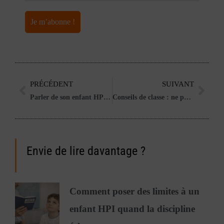
PRÉCÉDENT
SUIVANT
Précédent
Suiv
Parler de son enfant HPI avec les enseignants
Conseils de classe : ne pas laisser l’école enfermer les enfants HPI dans une case
Envie de lire davantage ?
Comment poser des limites à un
enfant HPI quand la discipline