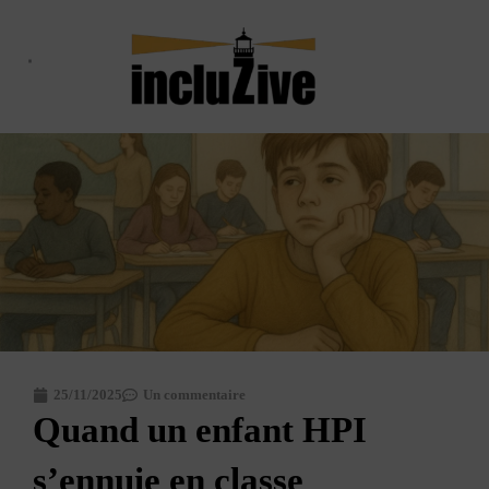
Aller
au
contenu
Qui suis-je ?
Le Haut Potentiel
Le blog
25/11/2025
Un commentaire
Quand un enfant HPI
s’ennuie en classe